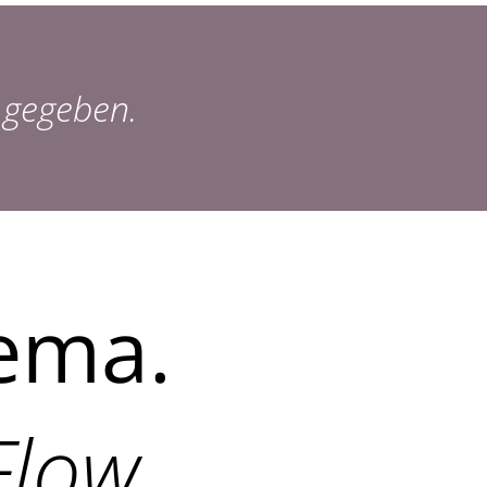
 gegeben.
hema.
Flow.