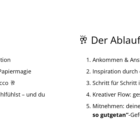
🥂 Der Ablau
ation
Ankommen & Anst
 Papiermagie
Inspiration durc
cco 🥂
Schritt für Schrit
hlfühlst – und du
Kreativer Flow: g
Mitnehmen: deine
so gutgetan“
-Gef