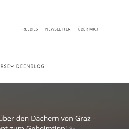
FREEBIES
NEWSLETTER
ÜBER MICH
URSE
IDEEN
BLOG
 über den Dächern von Graz –
nt zum Geheimtipp! ✨