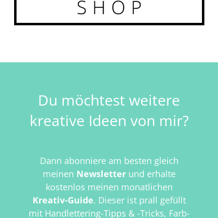
Du möchtest weitere
kreative Ideen von mir?
Dann abonniere am besten gleich
meinen
Newsletter
und erhalte
kostenlos meinen monatlichen
Kreativ-Guide
. Dieser ist prall gefüllt
mit
Handlettering-Tipps & -Tricks, Farb-