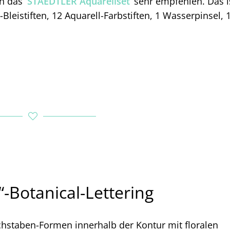
ch das
STAEDTLER Aquarellset
sehr empfehlen. Das i
leistiften, 12 Aquarell-Farbstiften, 1 Wasserpinsel, 
“-Botanical-Lettering
uchstaben-Formen innerhalb der Kontur mit floralen