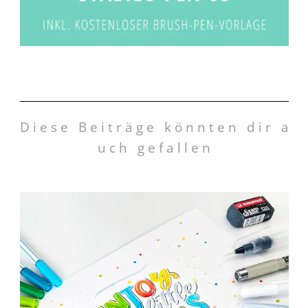
D i e s e B e i t r ä g e k ö n n t e n d i r a
u c h g e f a l l e n