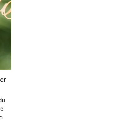
der
du
te
en