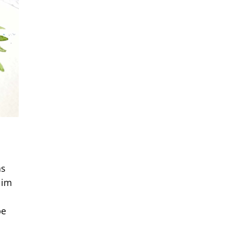
as
 im
be