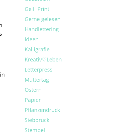
Gelli Print
Gerne gelesen
h
Handlettering
s
Ideen
Kalligrafie
Kreativ♡Leben
Letterpress
in
Muttertag
Ostern
Papier
Pflanzendruck
Siebdruck
Stempel