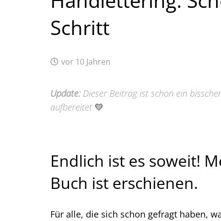
Handlettering: Sch
Schritt
vor 10 Jahren
Update:
Dieser Beitrag ist schon ein bisschen
aufbereitet
💛
Endlich ist es soweit! 
Buch ist erschienen.
Für alle, die sich schon gefragt haben, w