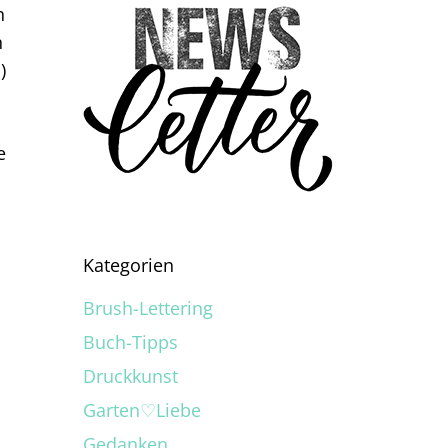
h
h
)
e
Kategorien
Brush-Lettering
Buch-Tipps
Druckkunst
Garten♡Liebe
Gedanken