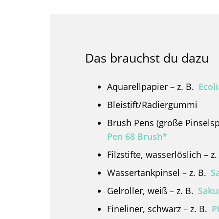
Das brauchst du dazu
Aquarellpapier – z. B.
Ecol
Bleistift/Radiergummi
Brush Pens (große Pinselspi
Pen 68 Brush*
Filzstifte, wasserlöslich – z
Wassertankpinsel – z. B.
S
Gelroller, weiß – z. B.
Sakur
Fineliner, schwarz – z. B.
P