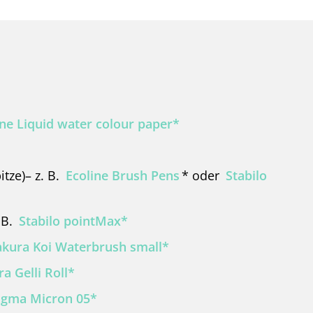
ine Liquid water colour paper*
tze)– z. B.
Ecoline Brush Pens
* oder
Stabilo
. B.
Stabilo pointMax*
akura Koi Waterbrush small*
a Gelli Roll*
igma Micron 05*