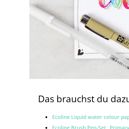
Das brauchst du daz
Ecoline Liquid water colour pa
Ecoline Brush Pen-Set „Primary