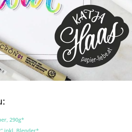
u:
per, 290g*
“ inkl. Blender*