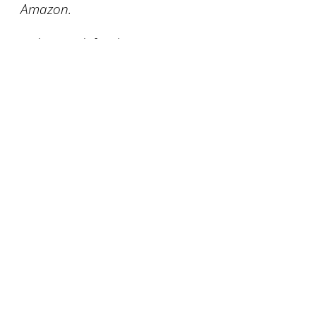
Amazon.
Vielen Dank für deine Unterstützung!
PAPIER
LIEBE
Startseite
Über mich
Gelli Print
Papierkunst
Handlettering
KREATIV WERDEN
Workshops